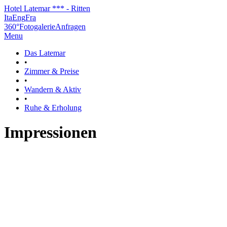
Hotel Latemar *** - Ritten
Ita
Eng
Fra
360°
Fotogalerie
Anfragen
Menu
Das Latemar
•
Zimmer & Preise
•
Wandern & Aktiv
•
Ruhe & Erholung
Impressionen