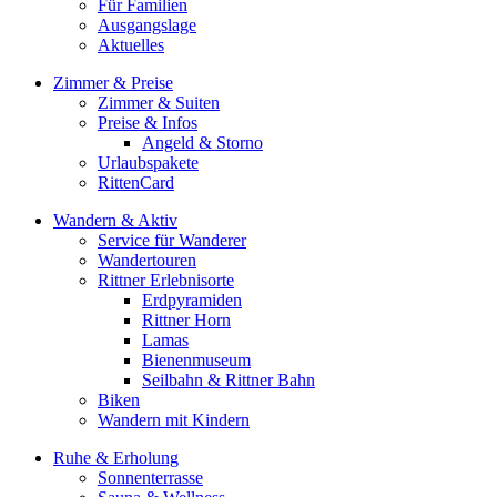
Für Familien
Ausgangslage
Aktuelles
Zimmer & Preise
Zimmer & Suiten
Preise & Infos
Angeld & Storno
Urlaubspakete
RittenCard
Wandern & Aktiv
Service für Wanderer
Wandertouren
Rittner Erlebnisorte
Erdpyramiden
Rittner Horn
Lamas
Bienenmuseum
Seilbahn & Rittner Bahn
Biken
Wandern mit Kindern
Ruhe & Erholung
Sonnenterrasse