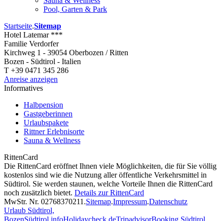
Sauna & Wellness
Pool, Garten & Park
Startseite
.
Sitemap
Hotel Latemar ***
Familie Verdorfer
Kirchweg 1 - 39054 Oberbozen / Ritten
Bozen - Südtirol - Italien
T +39 0471 345 286
Anreise anzeigen
Informatives
Halbpension
Gastgeberinnen
Urlaubspakete
Rittner Erlebnisorte
Sauna & Wellness
RittenCard
Die RittenCard eröffnet Ihnen viele Möglichkeiten, die für Sie völlig
kostenlos sind wie die Nutzung aller öffentliche Verkehrsmittel in
Südtirol. Sie werden staunen, welche Vorteile Ihnen die RittenCard
noch zusätzlich bietet.
Details zur RittenCard
MwStr. Nr. 02768370211
.
Sitemap
.
Impressum
.
Datenschutz
Urlaub Südtirol,
Bozen
Südtirol.info
Holidaycheck.de
Tripadvisor
Booking Südtirol