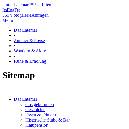
Hotel Latemar *** - Ritten
Ita
Eng
Fra
360°
Fotogalerie
Anfragen
Menu
Das Latemar
•
Zimmer & Preise
•
Wandern & Aktiv
•
Ruhe & Erholung
Sitemap
Das Latemar
Gastgeberinnen
Geschichte
Essen & Trinken
Historische Stube & Bar
Halbpension