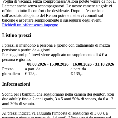
Voglia di vacanza senza compromessi? Allora potete venire da noi al
Latemar anche senza accompagnatori. Le nostre camere singole vi
offriranno tutto il comfort che desiderate. Dopo un’escursione
sull’assolato altopiano del Renon potrete mettervi comodi sul
balcone e aspettare semplicemente il susseguirsi degli eventi.
Richiedi un’offerta
senza impegno
Listino prezzi
I prezzi si intendono a persona e giorno con trattamento di mezza
pensione a partire da 4 giorni.
Per soggiorni più brevi viene applicato un supplemento di 4 € a
persona e giorno.
08.08.2026 - 15.08.2026
16.08.2026 - 31.10.2026
Prezzo
a part. da
a part. da
giornaliero
€ 128,-
€ 135,-
Informazioni
Sconti per i bambini che soggiornano nella camera dei genitori (con
due adulti): fino a 2 anni gratis, 3 a 5 anni 50% di sconto, da 6 a 13
anni 30% di sconto.
Ai prezzi indicati va aggiunta l’imposta di soggiorno di 3,00 € a
persona e giorno (a partire dai 14 anni). L’imposta è da pagare sul