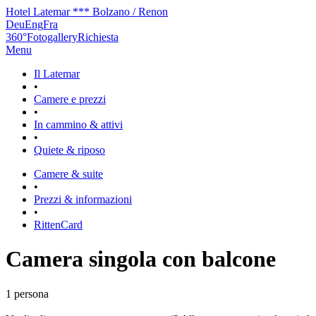
Hotel Latemar *** Bolzano / Renon
Deu
Eng
Fra
360°
Fotogallery
Richiesta
Menu
Il Latemar
•
Camere e prezzi
•
In cammino & attivi
•
Quiete & riposo
Camere & suite
•
Prezzi & informazioni
•
RittenCard
Camera singola con balcone
1 persona