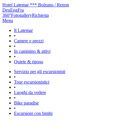
Hotel Latemar *** Bolzano / Renon
Deu
Eng
Fra
360°
Fotogallery
Richiesta
Menu
Il Latemar
•
Camere e prezzi
•
In cammino & attivi
•
Quiete & riposo
Servizio per gli escursionisti
•
Tour escursionistici
•
Luoghi da vedere
•
Bike paradise
•
Escursioni con bimbi