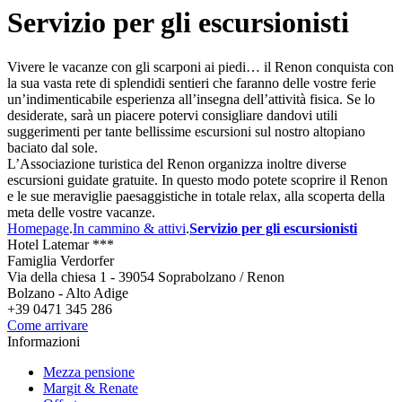
Servizio per gli escursionisti
Vivere le vacanze con gli scarponi ai piedi… il Renon conquista con
la sua vasta rete di splendidi sentieri che faranno delle vostre ferie
un’indimenticabile esperienza all’insegna dell’attività fisica. Se lo
desiderate, sarà un piacere potervi consigliare dandovi utili
suggerimenti per tante bellissime escursioni sul nostro altopiano
baciato dal sole.
L’Associazione turistica del Renon organizza inoltre diverse
escursioni guidate gratuite. In questo modo potete scoprire il Renon
e le sue meraviglie paesaggistiche in totale relax, alla scoperta della
meta delle vostre vacanze.
Homepage
.
In cammino & attivi
.
Servizio per gli escursionisti
Hotel Latemar ***
Famiglia Verdorfer
Via della chiesa 1 - 39054 Soprabolzano / Renon
Bolzano - Alto Adige
+39 0471 345 286
Come arrivare
Informazioni
Mezza pensione
Margit & Renate