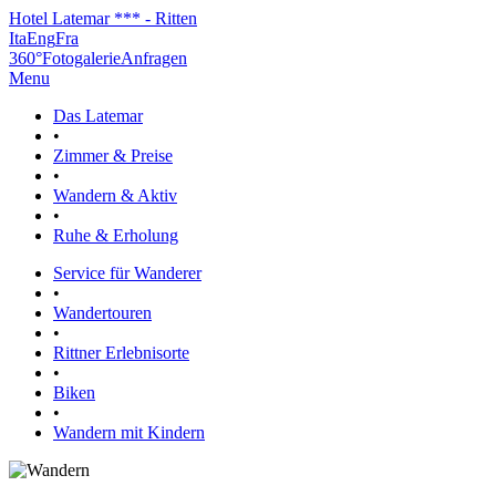
Hotel Latemar *** - Ritten
Ita
Eng
Fra
360°
Fotogalerie
Anfragen
Menu
Das Latemar
•
Zimmer & Preise
•
Wandern & Aktiv
•
Ruhe & Erholung
Service für Wanderer
•
Wandertouren
•
Rittner Erlebnisorte
•
Biken
•
Wandern mit Kindern