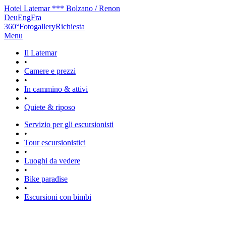
Hotel Latemar *** Bolzano / Renon
Deu
Eng
Fra
360°
Fotogallery
Richiesta
Menu
Il Latemar
•
Camere e prezzi
•
In cammino & attivi
•
Quiete & riposo
Servizio per gli escursionisti
•
Tour escursionistici
•
Luoghi da vedere
•
Bike paradise
•
Escursioni con bimbi